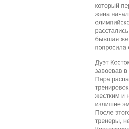
который пе
жена начал
олимпийско
расстались
бывшая жен
попросила 
Дуэт Косто
завоевав в
Пара распа
тренировок
жестким и 
излишне эм
После этог
тренеры, н