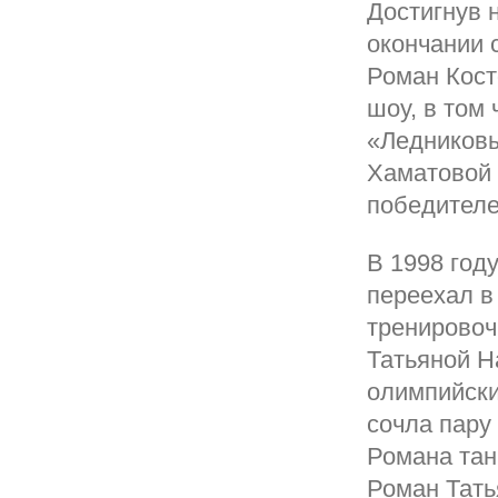
Достигнув 
окончании 
Роман Кост
шоу, в том
«Ледниковы
Хаматовой 
победителе
В 1998 год
переехал в
тренировоч
Татьяной Н
олимпийски
сочла пару
Романа тан
Роман Тать