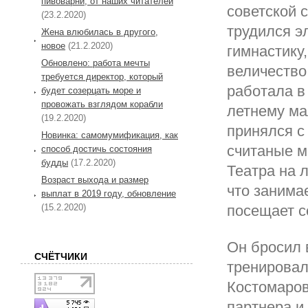
пивоварни, от наших читателей
советской 
(23.2.2020)
трудился э
Жена влюбилась в другого,
новое
(21.2.2020)
гимнастику,
Обновлено: работа мечты
величество
требуется директор, который
работала в
будет созерцать море и
провожать взглядом корабли
летнему ма
(19.2.2020)
принялся с
Новинка: самомумификация, как
считаные м
способ достичь состояния
будды
(17.2.2020)
Театра на 
Возраст выхода и размер
что занима
выплат в 2019 году, обновление
(15.2.2020)
посещает с
Он бросил 
СЧЁТЧИКИ
тренировал
Костомаров
партнера и 