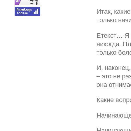
Итак, каки
только нач
Етекст… Я 
никогда. П
только бол
И, наконец
– это не ра
она отнима
Какие вопр
Начинающе
Начинающий