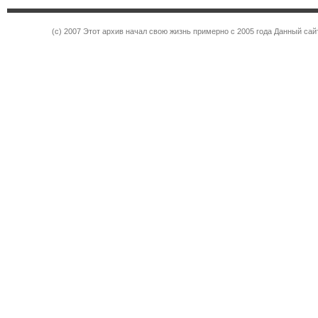
(c) 2007 Этот архив начал свою жизнь примерно с 2005 года Данный са