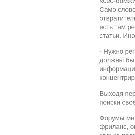
«сео-бомжи
Само слово
отвратител
есть там р
статьи. Ино
- Нужно ре
должны быт
информацие
концентрир
Выходя пер
поиски сво
Форумы мне
фриланс, о