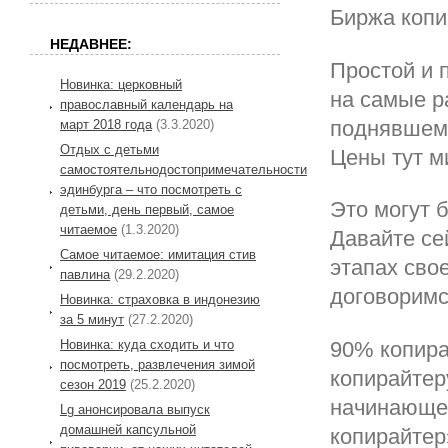
Биржа копи
НЕДАВНЕЕ:
Простой и 
Новинка: церковный
на самые р
православный календарь на
поднявшему
март 2018 года
(3.3.2020)
Отдых с детьми
Цены тут м
самостоятельнодостопримечательности
эдинбурга – что посмотреть с
Это могут 
детьми, день первый, самое
читаемое
(1.3.2020)
Давайте се
Самое читаемое: имитация стив
этапах сво
павлина
(29.2.2020)
договоримся
Новинка: страховка в индонезию
за 5 минут
(27.2.2020)
90% копира
Новинка: куда сходить и что
посмотреть, развлечения зимой
копирайтер
сезон 2019
(25.2.2020)
начинающем
Lg анонсировала выпуск
домашней капсульной
копирайтер»