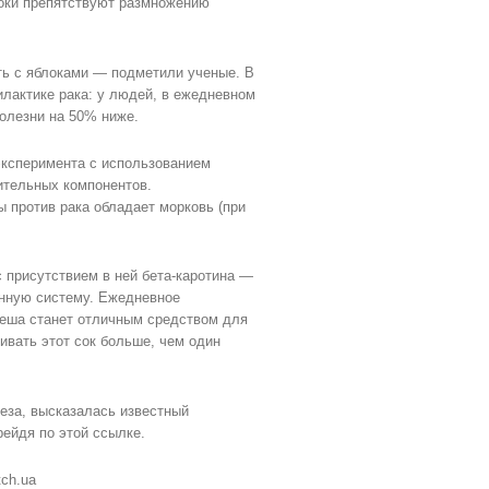
локи препятствуют размножению
ть с яблоками — подметили ученые. В
илактике рака: у людей, в ежедневном
болезни на 50% ниже.
эксперимента с использованием
ительных компонентов.
 против рака обладает морковь (при
 присутствием в ней бета-каротина —
унную систему. Ежедневное
реша станет отличным средством для
ивать этот сок больше, чем один
леза, высказалась известный
рейдя по этой ссылке.
ch.ua