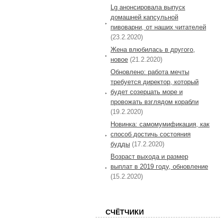
Lg анонсировала выпуск
домашней капсульной
пивоварни, от наших читателей
(23.2.2020)
Жена влюбилась в другого,
новое
(21.2.2020)
Обновлено: работа мечты
требуется директор, который
будет созерцать море и
провожать взглядом корабли
(19.2.2020)
Новинка: самомумификация, как
способ достичь состояния
будды
(17.2.2020)
Возраст выхода и размер
выплат в 2019 году, обновление
(15.2.2020)
СЧЁТЧИКИ