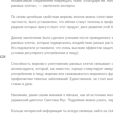
независимым соединениям повреждать ткани. Благодаря им, яб
раковых клеток», — заключили эксперты.
По своим целебным свойствам морковь вполне можно сопостави
частности, было установлено, что яблоки станут полезны в проф
рационе которых присутствует этот продукт, риск развития этой 
Данное заключение было сделано учеными после проведенного 
раковых клеток, которые подвергались воздействию разных раст
Исследователи установили, что очень высоким эффектом защиты
условии регулярного употребления в пищу).
сти
Способность моркови к уничтожению раковых клеток связывают с
антиоксиданта, который, как известно, хорошо стимулирует имм
употребление в пищу моркови или свежевыжатого морковного ф
профилактики тяжелых заболеваний. Единственное, не стоит вып
стакан в день.
Напомним, ранее своим мнением о яблоках, как об источнике же
украинский диетолог Светлана Фус. Подробнее можно узнать, пе
Больше интересной информации ты всегда сможешь найти на clut