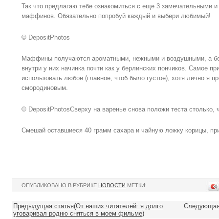
Так что предлагаю тебе ознакомиться с еще 3 замечательными и
маффинов. Обязательно попробуй каждый и выбери любимый!
© DepositPhotos
Маффины получаются ароматными, нежными и воздушными, а бер
внутри у них начинка почти как у берлинских пончиков. Самое пр
использовать любое (главное, чтоб было густое), хотя лично я 
смородиновым.
© DepositPhotosСверху на варенье снова положи теста столько, 
Смешай оставшиеся 40 грамм сахара и чайную ложку корицы, п
ОПУБЛИКОВАНО В РУБРИКЕ
НОВОСТИ
МЕТКИ:
Предыдущая статья(От наших читателей: я долго
Следующая 
уговаривал родню сняться в моем фильме)