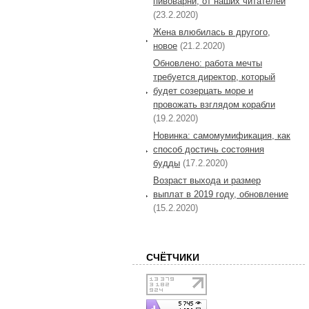
пивоварни, от наших читателей
(23.2.2020)
Жена влюбилась в другого,
новое
(21.2.2020)
Обновлено: работа мечты
требуется директор, который
будет созерцать море и
провожать взглядом корабли
(19.2.2020)
Новинка: самомумификация, как
способ достичь состояния
будды
(17.2.2020)
Возраст выхода и размер
выплат в 2019 году, обновление
(15.2.2020)
СЧЁТЧИКИ