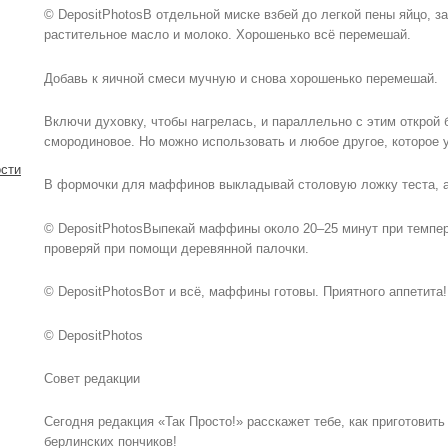
© DepositPhotosВ отдельной миске взбей до легкой пены яйцо, з
растительное масло и молоко. Хорошенько всё перемешай.
Добавь к яичной смеси мучную и снова хорошенько перемешай.
Включи духовку, чтобы нагрелась, и параллельно с этим открой 
смородиновое. Но можно использовать и любое другое, которое у
сти
В формочки для маффинов выкладывай столовую ложку теста, а
© DepositPhotosВыпекай маффины около 20–25 минут при темпера
проверяй при помощи деревянной палочки.
© DepositPhotosВот и всё, маффины готовы. Приятного аппетита!
© DepositPhotos
Совет редакции
Сегодня редакция «Так Просто!» расскажет тебе, как приготови
берлинских пончиков!