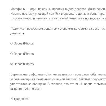
Маффины — один из самых простых видов десерта. Даже ребенку
Именно поэтому у каждой хозяйки в арсенале должна быть пара
которые можно приготовить и на званый ужин, и на посиделки за 
Поделись прекрасным рецептом со своими друзьями в соцсетях,
делиться.
© DepositPhotos
© DepositPhotos
© DepositPhotos
Берлинские маффины «Столичные штучки» превратят обычное ча
запоминающийся семейный ужин или завтрак. Кексики получаютс
уплетаются за обе щеки. А главное, это отличный вариант выпечк
выручит тебя не раз!
Ингредиенты