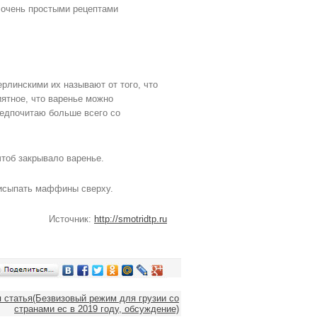
 очень простыми рецептами
линскими их называют от того, что
иятное, что варенье можно
предпочитаю больше всего со
чтоб закрывало варенье.
рисыпать маффины сверху.
Источник:
http://smotridtp.ru
статья(Безвизовый режим для грузии со
странами ес в 2019 году, обсуждение)