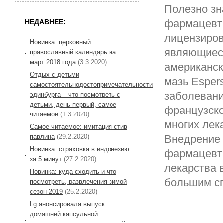
Полезно зн
фармацевти
НЕДАВНЕЕ:
лицензиров
Новинка: церковный
являющиеся
православный календарь на
март 2018 года
(3.3.2020)
американск
Отдых с детьми
мазь Esper
самостоятельнодостопримечательности
заболевани
эдинбурга – что посмотреть с
детьми, день первый, самое
французско
читаемое
(1.3.2020)
многих лек
Самое читаемое: имитация стив
павлина
(29.2.2020)
Внедрение 
Новинка: страховка в индонезию
фармацевти
за 5 минут
(27.2.2020)
лекарства 
Новинка: куда сходить и что
большим сп
посмотреть, развлечения зимой
сезон 2019
(25.2.2020)
Lg анонсировала выпуск
домашней капсульной