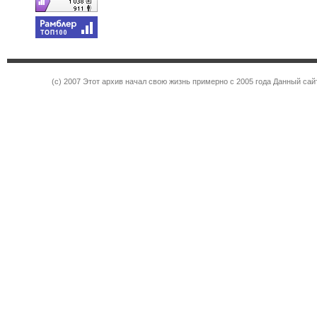
(c) 2007 Этот архив начал свою жизнь примерно с 2005 года Данный са