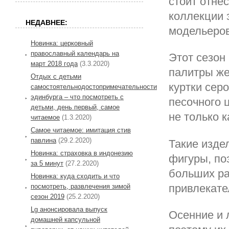
стоит отне
коллекции 
НЕДАВНЕЕ:
модельеров
Новинка: церковный
православный календарь на
Этот сезон
март 2018 года
(3.3.2020)
палитры же
Отдых с детьми
куртки серо
самостоятельнодостопримечательности
эдинбурга – что посмотреть с
песочного 
детьми, день первый, самое
не только 
читаемое
(1.3.2020)
Самое читаемое: имитация стив
павлина
(29.2.2020)
Такие изде
Новинка: страховка в индонезию
фигуры, по
за 5 минут
(27.2.2020)
больших ра
Новинка: куда сходить и что
привлекате
посмотреть, развлечения зимой
сезон 2019
(25.2.2020)
Lg анонсировала выпуск
Осенние и 
домашней капсульной