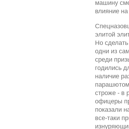
машину сме
влияние на
Спецназовц
элитой элит
Но сделать 
одни из са
среди приз
годились д
наличие ра
парашютом,
строже - в
офицеры пр
показали н
все-таки п
изнуряющий