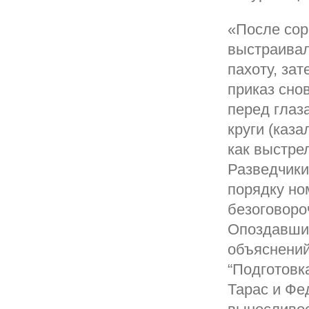
«После сор
выстраивал
пахоту, за
приказ снов
перед глаз
круги (каза
как выстрел
Разведчики
порядку но
безоговоро
Опоздавшие
объяснений
“Подготовк
Тарас и Фе