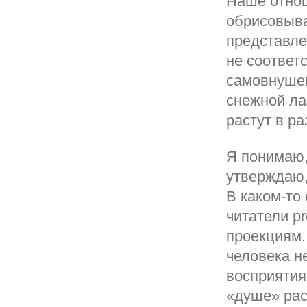
Наше отнош
обрисовыва
представле
не соответ
самовнушен
снежной ла
растут в р
Я понимаю, 
утверждаю,
В каком-то
читатели pr
проекциям.
человека н
восприятия
«душе» рас