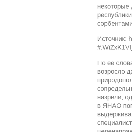
некоторые 
республики
сорбентами
Источник: h
#.WiZxK1Vl
По ее слов
возросло д
природопол
сопредельн
назрели, о
в ЯНАО пог
выдерживаю
специалист
целенаправ